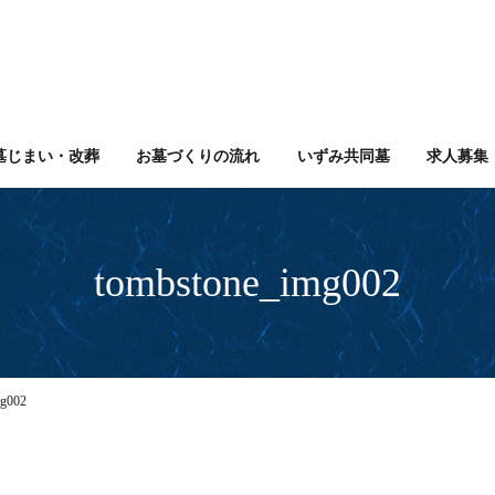
墓じまい・改葬
お墓づくりの流れ
いずみ共同墓
求人募集
tombstone_img002
mg002