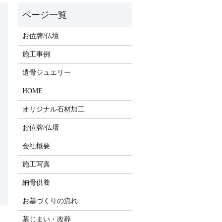
お位牌/仏壇
施工事例
遺骨ジュエリー
HOME
オリジナル石材加工
お位牌/仏壇
会社概要
施工写真
納骨供養
お墓づくりの流れ
墓じまい・改葬