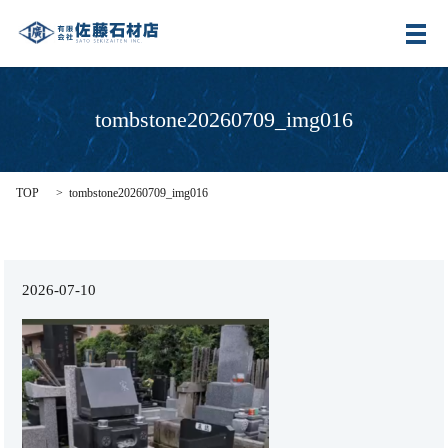
メ
tombstone20260709_img016
TOP
tombstone20260709_img016
2026-07-10