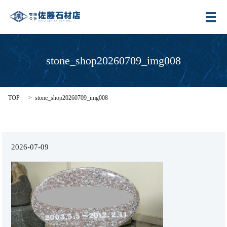
メ
stone_shop20260709_img008
TOP
stone_shop20260709_img008
2026-07-09