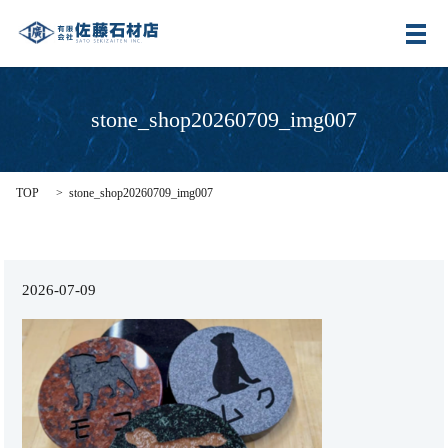
メ
stone_shop20260709_img007
TOP
stone_shop20260709_img007
2026-07-09