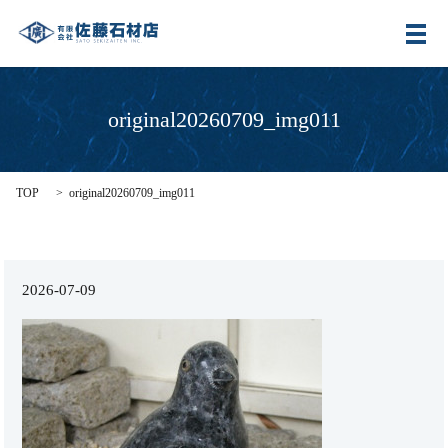
メ
original20260709_img011
TOP
original20260709_img011
2026-07-09