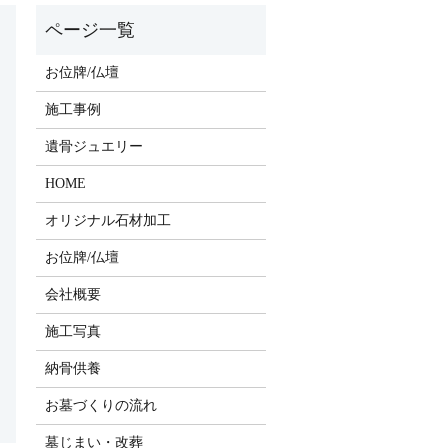
お位牌/仏壇
施工事例
遺骨ジュエリー
HOME
オリジナル石材加工
お位牌/仏壇
会社概要
施工写真
納骨供養
お墓づくりの流れ
墓じまい・改葬