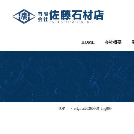
HOME
会社概要
TOP
original20260709_img009