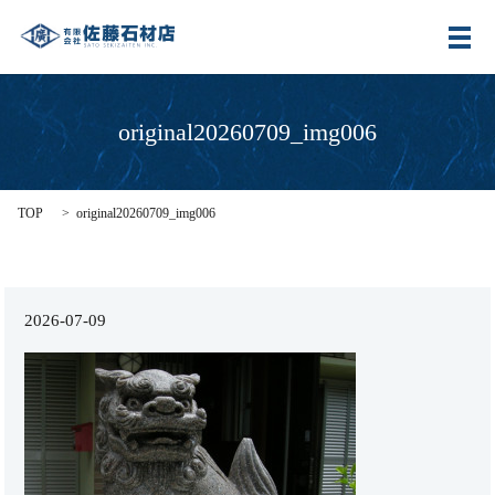
メ
original20260709_img006
TOP
original20260709_img006
2026-07-09