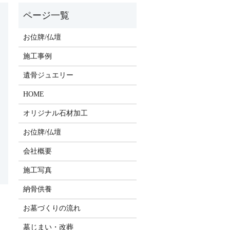
お位牌/仏壇
施工事例
遺骨ジュエリー
HOME
オリジナル石材加工
お位牌/仏壇
会社概要
施工写真
納骨供養
お墓づくりの流れ
墓じまい・改葬