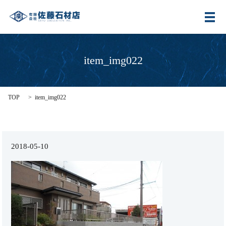
メ
item_img022
TOP
item_img022
2018-05-10