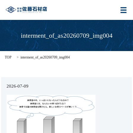
メ
interment_of_as20260709_img004
TOP
interment_of_as20260709_img004
2026-07-09