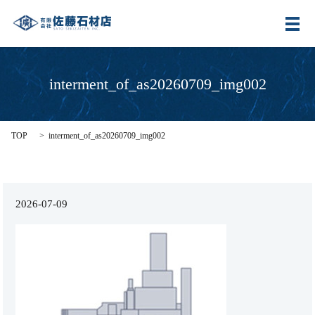
メ
interment_of_as20260709_img002
TOP
interment_of_as20260709_img002
2026-07-09