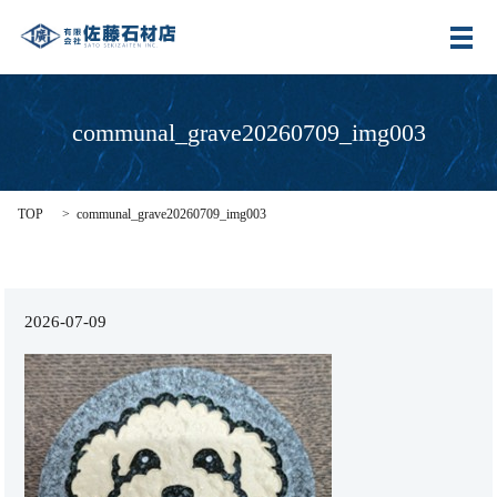
メ
communal_grave20260709_img003
TOP
communal_grave20260709_img003
2026-07-09