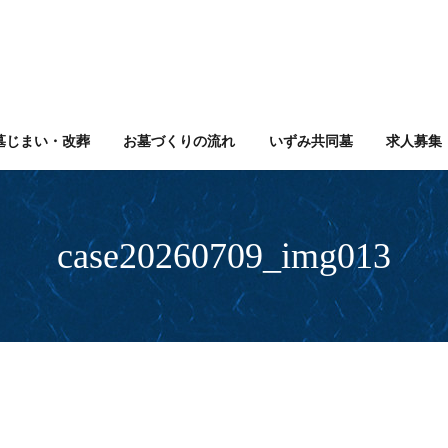
墓じまい・改葬
お墓づくりの流れ
いずみ共同墓
求人募集
case20260709_img013