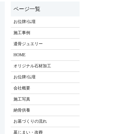
お位牌/仏壇
施工事例
遺骨ジュエリー
HOME
オリジナル石材加工
お位牌/仏壇
会社概要
施工写真
納骨供養
お墓づくりの流れ
墓じまい・改葬