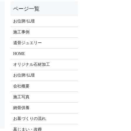
お位牌/仏壇
施工事例
遺骨ジュエリー
HOME
オリジナル石材加工
お位牌/仏壇
会社概要
施工写真
納骨供養
お墓づくりの流れ
墓じまい・改葬