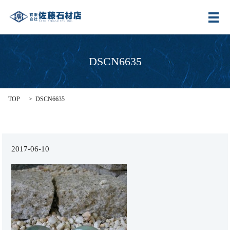
メ
DSCN6635
TOP
DSCN6635
2017-06-10